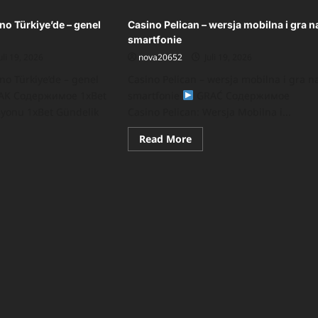
syno
Aphrodite
er
Casino
ino Türkiye’de – genel
Casino Pelican – wersja mobilna i gra n
n
en
ligne
smartfonie
skim
France
uli 19, 2026
nova20652
Juli 19, 2026
nku
–
fournisseurs
kcje
de
no Türkiye’de – genel
Casino Pelican – wersja mobilna i gra n
tformy
jeux
K Содержимое 1xBet
smartfonie
GRAĆ Содержимое
et
wiadczenie
catégories
isyonu 1xBet Gündelik
Casino Pelican: Wersja Mobilna i...
ytkowników
disponibles
Read
Read More
more
ad
about
re
Casino
ut
Pelican
et
–
ine
wersja
ino
mobilna
kiye’de
i
gra
el
na
ış
smartfonie