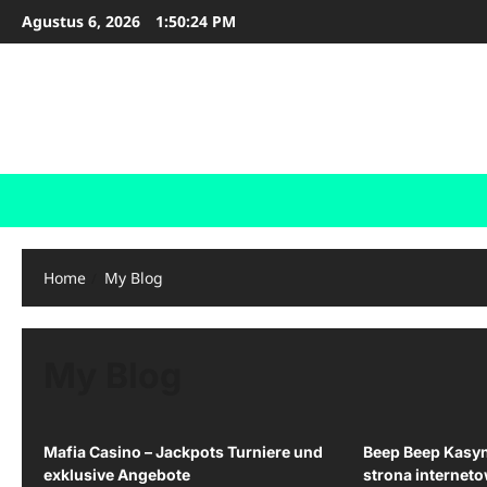
Skip
Agustus 6, 2026
1:50:24 PM
to
content
kevindiks – Blog Pribad
Bebas Lepas Pantas
Home
My Blog
My Blog
My Blog
My Blog
Mafia Casino – Jackpots Turniere und
Beep Beep Kasyno
exklusive Angebote
strona internet