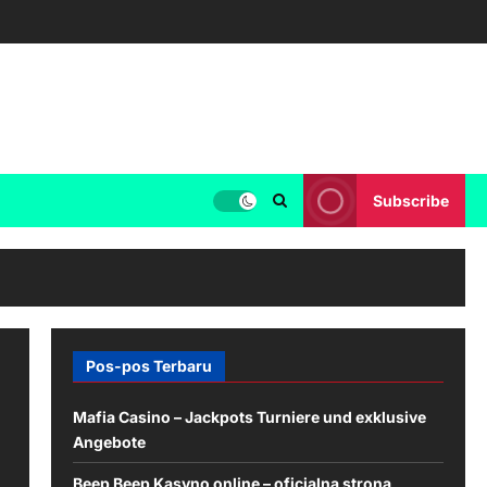
Subscribe
Pos-pos Terbaru
Mafia Casino – Jackpots Turniere und exklusive
Angebote
Beep Beep Kasyno online – oficjalna strona