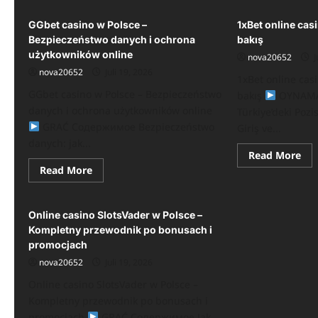
–
Ka
Gra
Pip
GGbet casino w Polsce –
1xBet online cas
mobilna
Spi
na
na
Bezpieczeństwo danych i ochrona
bakış
smartfonach
Pol
użytkowników online
i
nova20652
J
Ry
tabletach
–
nova20652
Juli 19, 2026
Fun
1xBet online casi
Pla
GGbet casino w Polsce – Bezpieczeństwo
bakış
OYNAMA
i
Doś
danych i ochrona użytkowników online
Türkiye’deki Poz
Uż
GRAĆ Содержимое Bezpieczeństwo
Giriş ve...
danych: jak...
Re
Read More
mo
Read
Read More
abo
My Blog
more
1xB
about
onl
GGbet
cas
casino
Tür
Online casino SlotsVader w Polsce –
w
–
Polsce
Kompletny przewodnik po bonusach i
gen
–
bak
promocjach
Bezpieczeństwo
danych
nova20652
Juli 19, 2026
i
ochrona
Online casino SlotsVader w Polsce –
użytkowników
online
Kompletny przewodnik po bonusach i
promocjach
GRAĆ Содержимое Jak