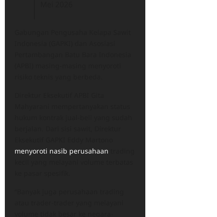
Mei 2026
Gabungan Pengusaha Kelapa Sawit
Indonesia (GAPKI) dan Asosiasi
Pertambangan Batu Bara Indonesia
(APBI) masing-masing menyoroti
risiko teknis yang berbeda.
Direktur Eksekutif APBI Gita
Mahyarani mempertanyakan status
hukum kontrak jual-beli yang sudah
berjalan. Dari sisi sawit, Direktur
Eksekutif GAPKI Eddy Martono
menyoroti nasib perusahaan
trading
kecil yang melayani volume terbatas
ke pasar spesifik.
“Banyak juga perusahaan trading
atau trader-trader yang melayani
volume tidak besar ke negara-