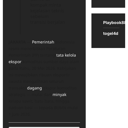
kompak minta
kejelasan teknis
sebelum
transisi berjalan
Playbook88
togel4d
JAKARTA
—
Pemerintah
Indonesia
resmi menerbitkan Peraturan
Pemerintah (PP) tentang
tata kelola
ekspor
komoditas sumber daya alam
pada Rabu, 20 Mei 2026. Kebijakan
ini mewajibkan ribuan eksportir
swasta mengalihkan seluruh
transaksi
dagang
ekspor komoditas
strategis — mulai dari
minyak
kelapa sawit, batu bara, hingga
paduan besi — kepada BUMN mulai
1 Juni 2026.