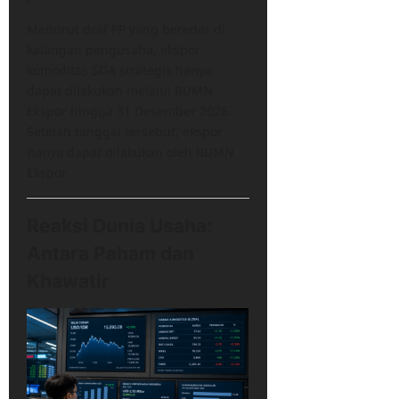
Menurut draf PP yang beredar di
kalangan pengusaha, ekspor
komoditas SDA strategis hanya
dapat dilakukan melalui BUMN
Ekspor hingga 31 Desember 2026.
Setelah tanggal tersebut, ekspor
hanya
dapat dilakukan oleh BUMN
Ekspor.
Reaksi Dunia Usaha:
Antara Paham dan
Khawatir