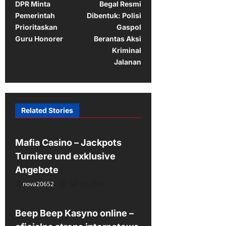
DPR Minta
Begal Resmi
s
Pemerintah
Dibentuk: Polisi
t
Prioritaskan
Gaspol
Guru Honorer
Berantas Aksi
n
Kriminal
a
Jalanan
v
i
g
Related Stories
My Blog
a
t
Mafia Casino – Jackpots
i
Turniere und exklusive
o
Angebote
n
nova20652
Juli 19, 2026
My Blog
Beep Beep Kasyno online –