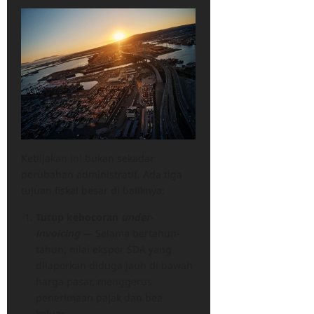
Kebijakan ini bukan sekadar
perubahan administratif. Ada tiga
tujuan fiskal besar di baliknya:
Tutup kebocoran
under-
invoicing
— Selama bertahun-
tahun, nilai ekspor SDA yang
dilaporkan diduga jauh di bawah
harga pasar, menggerus
penerimaan pajak dan bea
keluar.