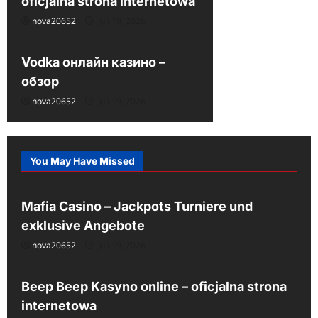
oficjalna strona internetowa
nova20652
Juli 19, 2026
My Blog
Vodka онлайн казино –
обзор
nova20652
Juli 19, 2026
You May Have Missed
My Blog
Mafia Casino – Jackpots Turniere und
exklusive Angebote
nova20652
Juli 19, 2026
My Blog
Beep Beep Kasyno online – oficjalna strona
internetowa