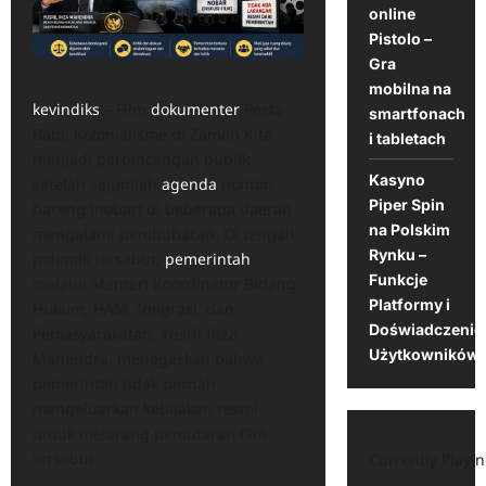
online
Pistolo –
Gra
mobilna na
kevindiks
– Film
dokumenter
Pesta
smartfonach
Babi, Kolonialisme di Zaman Kita
i tabletach
menjadi perbincangan publik
Kasyno
setelah sejumlah
agenda
nonton
Piper Spin
bareng (nobar) di beberapa daerah
na Polskim
mengalami pembubaran. Di tengah
Rynku –
polemik tersebut,
pemerintah
Funkcje
melalui Menteri Koordinator Bidang
Platformy i
Hukum, HAM, Imigrasi, dan
Doświadczenie
Pemasyarakatan, Yusril Ihza
Użytkowników
Mahendra, menegaskan bahwa
pemerintah tidak pernah
mengeluarkan kebijakan resmi
untuk melarang pemutaran film
tersebut.
Currently Playin