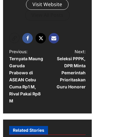
Visit Website
View All Posts
P
Previous:
Next:
Ternyata Maung
Seleksi PPPK,
o
Garuda
DPR Minta
s
Prabowo di
Pemerintah
t
ASEAN Cebu
Prioritaskan
Cuma Rp1 M,
Guru Honorer
n
Rival Pakai Rp8
a
M
v
i
g
Related Stories