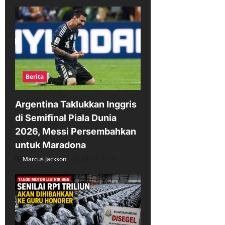
a
t
i
o
n
Berita
Argentina Taklukkan Inggris
di Semifinal Piala Dunia
2026, Messi Persembahkan
untuk Maradona
Marcus Jackson
Juli 17, 2026