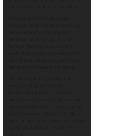
dilakukan di lingkungan kampus.
Kampus selama ini dianggap
sebagai ruang diskusi terbuka bagi
mahasiswa untuk membahas
berbagai isu sosial, politik, dan
budaya. Karena itu, pembatalan
acara diskusi atau pemutaran film
sering dipandang sebagai ancaman
terhadap kebebasan intelektual.
Di sisi lain, ada juga kelompok
masyarakat yang meminta agar
penyelenggara kegiatan tetap
mematuhi aturan administratif dan
mempertimbangkan dampak sosial
dari materi yang diputar. Mereka
menilai kebebasan berekspresi tidak
boleh mengabaikan sensitivitas
publik.