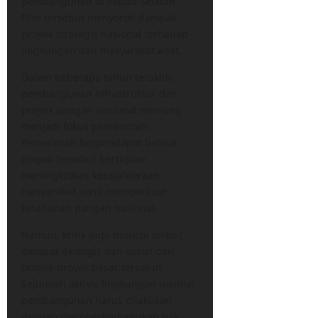
pembangunan di Papua Selatan.
Film tersebut menyoroti dampak
proyek strategis nasional terhadap
lingkungan dan masyarakat adat.
Dalam beberapa tahun terakhir,
pembangunan infrastruktur dan
proyek pangan nasional memang
menjadi fokus pemerintah.
Pemerintah berpendapat bahwa
proyek tersebut bertujuan
meningkatkan kesejahteraan
masyarakat serta memperkuat
ketahanan pangan nasional.
Namun, kritik juga muncul terkait
dampak ekologis dan sosial dari
proyek-proyek besar tersebut.
Sejumlah aktivis lingkungan menilai
pembangunan harus dilakukan
dengan mempertimbangkan hak