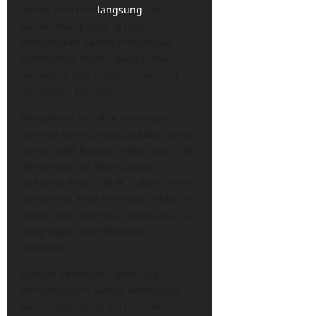
bukan instruksi
langsung
dari
pemerintah pusat. Ia juga
mengatakan bahwa masyarakat
seharusnya diberi ruang untuk
menonton dan mendiskusikan isi
film secara terbuka.
Pernyataan tersebut dianggap
penting karena menunjukkan bahwa
pemerintah berusaha menjaga citra
demokrasi dan keterbukaan
terhadap kritik publik. Dalam sistem
demokrasi, kritik terhadap kebijakan
pemerintah memang merupakan hal
yang wajar dan dilindungi
konstitusi.
Namun demikian, Yusril juga
mengingatkan bahwa kebebasan
berekspresi tetap harus disertai