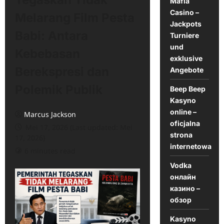
Mafia
Casino –
Melarang Film Pesta
Jackpots
Babi: Antara
Turniere
und
Kebebasan
exklusive
Berekspresi dan
Angebote
Polemik Publik
Beep Beep
Kasyno
online –
Marcus Jackson
oficjalna
Mei 17, 2026 (Last updated: Mei
strona
17, 2026)
internetowa
6 minutes read
Vodka
онлайн
казино –
обзор
Kasyno