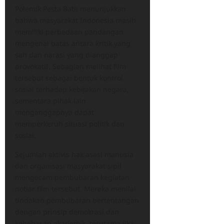
Polemik Pesta Babi menunjukkan
bahwa masyarakat Indonesia masih
memiliki perbedaan pandangan
mengenai batas antara kritik yang
sah dan narasi yang dianggap
provokatif. Sebagian melihat film
tersebut sebagai bentuk kontrol
sosial terhadap kebijakan negara,
sementara pihak lain
menganggapnya dapat
memperkeruh situasi politik dan
sosial.
Sejumlah aktivis hak asasi manusia
dan organisasi masyarakat sipil
mengecam pembubaran kegiatan
nobar film tersebut. Mereka menilai
tindakan pembubaran bertentangan
dengan prinsip demokrasi dan
kebebasan akademik, terutama jika