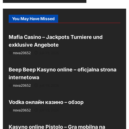
You May Have Missed
My Blog
Mafia Casino – Jackpots Turniere und
exklusive Angebote
nova20652
Juli 19, 2026
My Blog
Beep Beep Kasyno online – oficjalna strona
internetowa
nova20652
Juli 19, 2026
My Blog
Vodka онлайн казино – обзор
nova20652
Juli 19, 2026
My Blog
Kasyno online Pistolo – Gra mobilna na