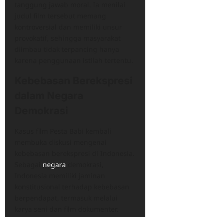
tanggung jawab moral. Ia menilai
judul film tersebut memang
kontroversial dan memiliki unsur
provokatif, sehingga masyarakat
diimbau tidak terpancing hanya
karena penggunaan istilah tertentu.
Kebebasan Berekspresi
dalam Negara
Demokrasi
Kasus film Pesta Babi kembali
membuka diskusi mengenai
kebebasan berekspresi di Indonesia.
Sebagai
negara
demokrasi,
Indonesia memiliki jaminan
konstitusional terhadap kebebasan
berpendapat, termasuk melalui
karya seni dan film dokumenter.