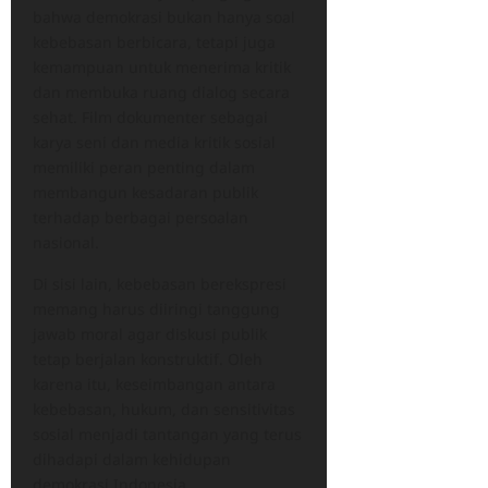
bahwa demokrasi bukan hanya soal
kebebasan berbicara, tetapi juga
kemampuan untuk menerima kritik
dan membuka ruang dialog secara
sehat. Film dokumenter sebagai
karya seni dan media kritik sosial
memiliki peran penting dalam
membangun kesadaran publik
terhadap berbagai persoalan
nasional.
Di sisi lain, kebebasan berekspresi
memang harus diiringi tanggung
jawab moral agar diskusi publik
tetap berjalan konstruktif. Oleh
karena itu, keseimbangan antara
kebebasan, hukum, dan sensitivitas
sosial menjadi tantangan yang terus
dihadapi dalam kehidupan
demokrasi Indonesia.