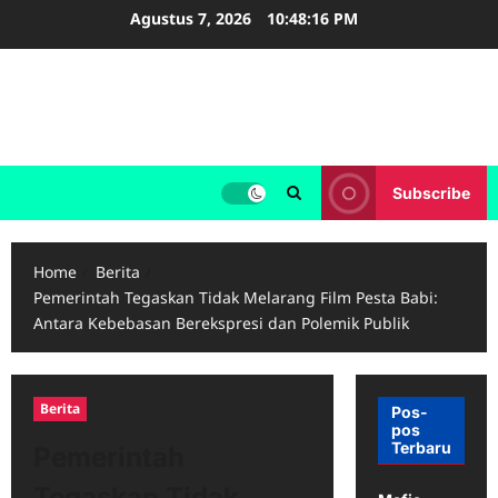
Skip
Agustus 7, 2026
10:48:17 PM
to
content
kevindiks – Blog Pribadi
Bebas Lepas Pantas
Subscribe
Home
Berita
Pemerintah Tegaskan Tidak Melarang Film Pesta Babi:
Antara Kebebasan Berekspresi dan Polemik Publik
Berita
Pos-
pos
Terbaru
Pemerintah
Tegaskan Tidak