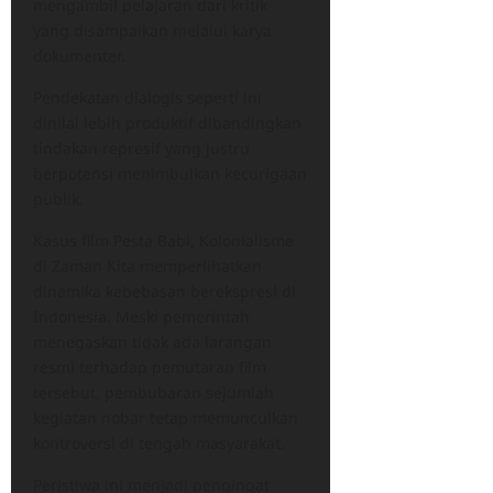
mengambil pelajaran dari kritik
yang disampaikan melalui karya
dokumenter.
Pendekatan dialogis seperti ini
dinilai lebih produktif dibandingkan
tindakan represif yang justru
berpotensi menimbulkan kecurigaan
publik.
Kasus film Pesta Babi, Kolonialisme
di Zaman Kita memperlihatkan
dinamika kebebasan berekspresi di
Indonesia. Meski pemerintah
menegaskan tidak ada larangan
resmi terhadap pemutaran film
tersebut, pembubaran sejumlah
kegiatan nobar tetap memunculkan
kontroversi di tengah masyarakat.
Peristiwa ini menjadi pengingat