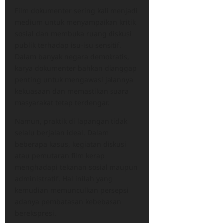
Film dokumenter sering kali menjadi
medium untuk menyampaikan kritik
sosial dan membuka ruang diskusi
publik terhadap isu-isu sensitif.
Dalam banyak negara demokratis,
karya dokumenter bahkan dianggap
penting untuk mengawasi jalannya
kekuasaan dan memastikan suara
masyarakat tetap terdengar.
Namun, praktik di lapangan tidak
selalu berjalan ideal. Dalam
beberapa kasus, kegiatan diskusi
atau pemutaran film kerap
menghadapi tekanan sosial maupun
administratif. Hal inilah yang
kemudian memunculkan persepsi
adanya pembatasan kebebasan
berekspresi.