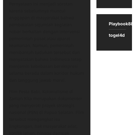
Pernyataan ini menjadi sorotan
karena sebelumnya muncul
anggapan di masyarakat bahwa
Playbook88
pembatalan sejumlah kegiatan
nobar berkaitan dengan intervensi
togel4d
pemerintah pusat atau aparat
keamanan. Namun, pemerintah
membantah tuduhan tersebut dan
menyatakan bahwa Indonesia tetap
menjamin kebebasan berekspresi
selama berada dalam koridor hukum
dan tanggung jawab moral.
Film Pesta Babi, Kolonialisme di
Zaman Kita merupakan dokumenter
yang menyoroti proyek strategis
nasional (PSN) di Papua Selatan. Film
tersebut mengangkat isu
lingkungan, hak masyarakat adat,
konflik lahan, hingga dampak