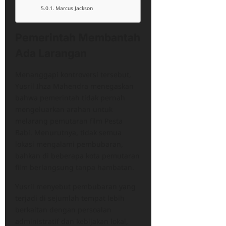
Marcus Jackson
Pemerintah Membantah
Ada Larangan
Menanggapi kontroversi tersebut,
Yusril Ihza Mahendra menegaskan
bahwa pemerintah tidak pernah
mengeluarkan arahan untuk
melarang pemutaran film Pesta
Babi. Menurutnya, tidak semua
lokasi mengalami pembubaran,
bahkan di beberapa kota pemutaran
film berlangsung tanpa hambatan.
Yusril menyebut pembubaran yang
terjadi di sejumlah tempat lebih
berkaitan dengan persoalan
administratif dan kebijakan lokal,