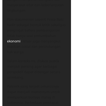
masyarakat adat dan keberlanjutan
lingkungan.
Film dokumenter seperti Pesta Babi
hadir sebagai bentuk kritik sekaligus
pengingat bahwa pembangunan
tidak hanya soal pertumbuhan
ekonomi
, tetapi juga menyangkut
keadilan sosial dan perlindungan
hak warga.
Dalam konteks ini, diskusi publik
menjadi penting agar berbagai
perspektif dapat didengar secara
seimbang.
Polemik yang terjadi seharusnya
dapat menjadi momentum untuk
memperkuat budaya dialog di
Indonesia. Perbedaan pendapat