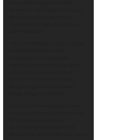
merupakan bagian alami dari
demokrasi, dan ruang diskusi yang
sehat justru dapat membantu
masyarakat memahami isu secara
lebih mendalam.
Alih-alih membatasi diskusi, banyak
pihak berpendapat bahwa
pemerintah dan masyarakat
sebaiknya membuka ruang debat
publik secara terbuka. Dengan
demikian, kritik dapat dijawab
dengan argumentasi dan data,
bukan dengan pelarangan.
Yusril sendiri menyatakan bahwa
masyarakat dipersilakan menonton
film tersebut dan kemudian
mendiskusikannya secara kritis.
Menurutnya, pemerintah juga dapat