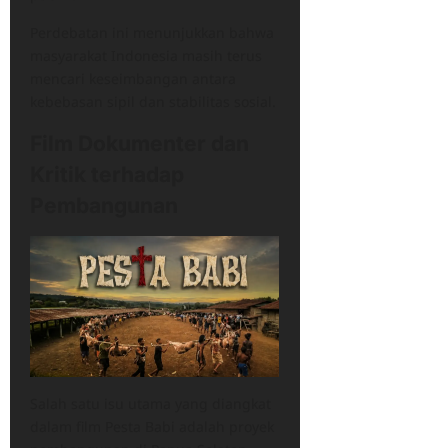
Perdebatan ini menunjukkan bahwa
masyarakat Indonesia masih terus
mencari keseimbangan antara
kebebasan sipil dan stabilitas sosial.
Film Dokumenter dan
Kritik terhadap
Pembangunan
Salah satu isu utama yang diangkat
dalam film Pesta Babi adalah proyek