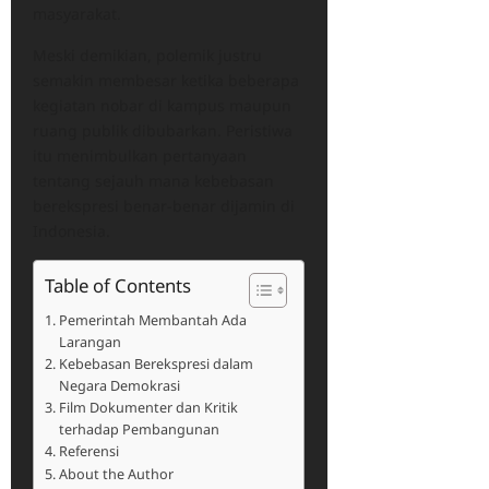
masyarakat.
Meski demikian, polemik justru
semakin membesar ketika beberapa
kegiatan nobar di kampus maupun
ruang publik dibubarkan. Peristiwa
itu menimbulkan pertanyaan
tentang sejauh mana kebebasan
berekspresi benar-benar dijamin di
Indonesia.
Table of Contents
Pemerintah Membantah Ada
Larangan
Kebebasan Berekspresi dalam
Negara Demokrasi
Film Dokumenter dan Kritik
terhadap Pembangunan
Referensi
About the Author