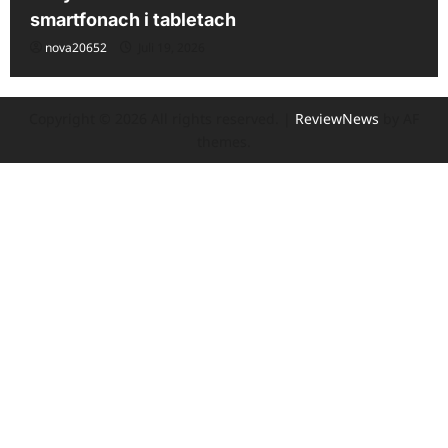
smartfonach i tabletach
nova20652
Juli 19, 2026
Copyright © 2026 All rights reserved.
|
ReviewNews
by AF
themes.