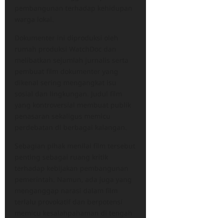
pembangunan terhadap kehidupan
warga lokal.
Dokumenter ini diproduksi oleh
rumah produksi WatchDoc dan
melibatkan sejumlah jurnalis serta
pembuat film dokumenter yang
dikenal sering mengangkat isu
sosial dan lingkungan. Judul film
yang kontroversial membuat publik
penasaran sekaligus memicu
perdebatan di berbagai kalangan.
Sebagian pihak menilai film tersebut
penting sebagai ruang kritik
terhadap kebijakan pembangunan
pemerintah. Namun, ada juga yang
menganggap narasi dalam film
terlalu provokatif dan berpotensi
memicu kesalahpahaman di tengah