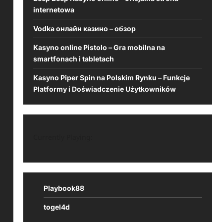
internetowa
Vodka онлайн казино – обзор
Kasyno online Pistolo – Gra mobilna na
smartfonach i tabletach
Kasyno Piper Spin na Polskim Rynku – Funkcje
Platformy i Doświadczenie Użytkowników
Currently Playing:
Playbook88
togel4d