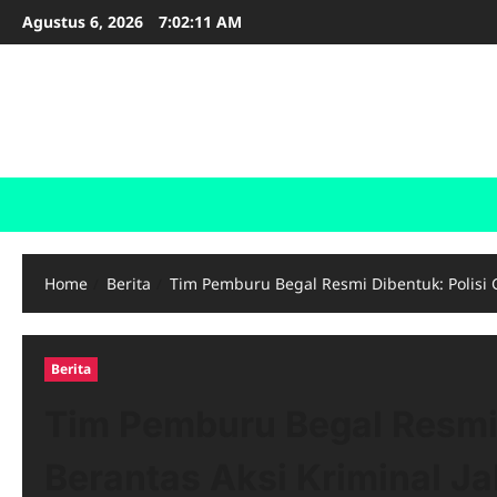
Skip
Agustus 6, 2026
7:02:12 AM
to
content
kevindiks – Blog Pribad
Bebas Lepas Pantas
Home
Berita
Tim Pemburu Begal Resmi Dibentuk: Polisi G
Berita
Tim Pemburu Begal Resmi 
Berantas Aksi Kriminal J