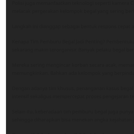
Polisi juga memanfaatkan teknologi seperti kamera C
melacak pergerakan kelompok begal yang sering berk
Langkah ini dianggap sebagai bentuk respons cepat 
Kenapa Tim Pemburu Begal Jadi Penting? Pembentukan 
sekarang makin terorganisir. Banyak pelaku begal be
Mereka sering mengincar korban secara acak, memanta
memungkinkan. Bahkan ada kelompok yang berpindah-p
Dengan adanya tim khusus, penanganan kasus begal jad
intensif sekaligus mempercepat proses pengejaran t
Selain itu, keberadaan tim pemburu begal juga punya e
sehingga diharapkan bisa menekan angka kejahatan j