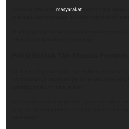
Situasi ini jelas bikin
masyarakat
overthinking setiap
jalan sepi atau membatasi aktivitas malam demi kea
Di beberapa daerah, warga bahkan mulai membuat pa
dekat dengan kehidupan sehari-hari.
Polisi Bentuk Tim Khusus Pemburu
Melihat kondisi yang makin meresahkan, kepolisian 
Tim ini biasanya terdiri dari personel gabungan yang
terhadap pelaku kriminal jalanan.
Tim tersebut umumnya bergerak pada jam rawan, terut
yang sering menjadi lokasi aksi begal seperti jalan s
penerangan.