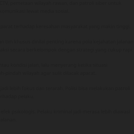
CTV, pemetaan wilayah rawan, dan patroli siber untuk
omunikasi lewat media sosial.
aparat terhadap keresahan masyarakat yang makin tinggi.
tim khusus dinilai penting karena pola kejahatan jalanan
raksi secara berkelompok dengan strategi yang cukup rapi.
u kondisi jalan, lalu menyerang ketika situasi
indah wilayah agar sulit dilacak aparat.
i lebih fokus dan terarah. Polisi bisa melakukan patroli
erhadap pelaku.
fek psikologis. Pelaku kriminal jadi merasa lebih diawasi
alanan.