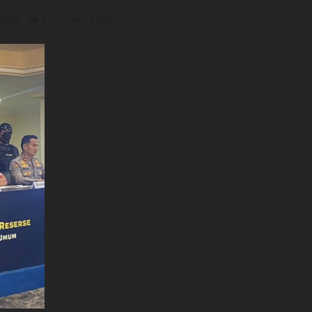
2026)
6 minutes read