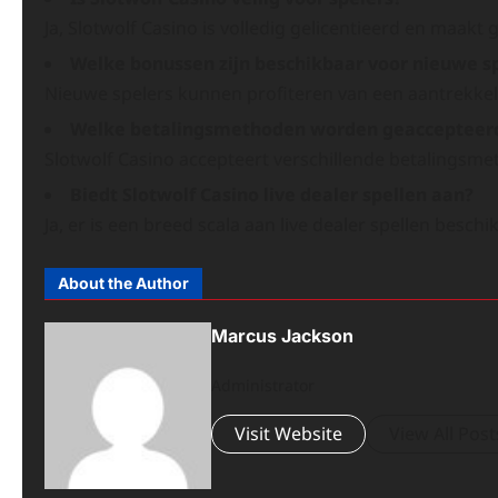
Ja, Slotwolf Casino is volledig gelicentieerd en maak
Welke bonussen zijn beschikbaar voor nieuwe s
Nieuwe spelers kunnen profiteren van een aantrekkeli
Welke betalingsmethoden worden geaccepteer
Slotwolf Casino accepteert verschillende betalingsme
Biedt Slotwolf Casino live dealer spellen aan?
Ja, er is een breed scala aan live dealer spellen besch
About the Author
Marcus Jackson
Administrator
Visit Website
View All Post