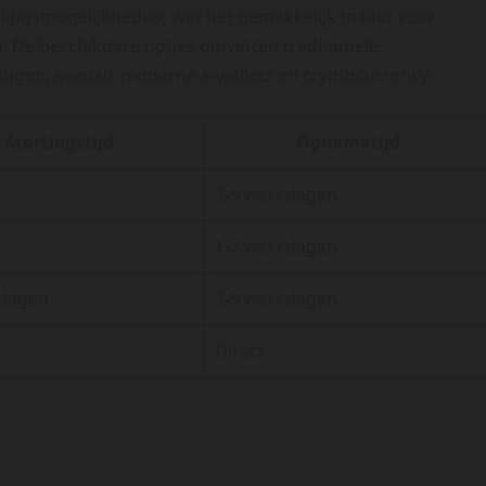
alingsmogelijkheden, wat het gemakkelijk maakt voor
en. De beschikbare opties omvatten traditionele
ingen, evenals moderne e-wallets en cryptocurrency.
Stortingstijd
Opnametijd
3-5 werkdagen
1-2 werkdagen
kdagen
3-5 werkdagen
Direct