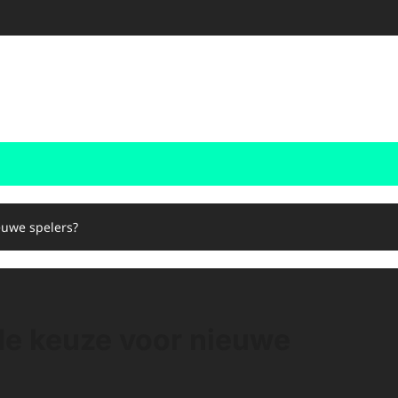
i
euwe spelers?
de keuze voor nieuwe