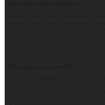
Een veelzijdig spelaanbod
Een van de meest opvallende kenmerken van Slotwolf 
kiezen uit duizenden games, waaronder video slots, taf
hoge kwaliteit, afkomstig van gerenommeerde leveran
zorgt voor een aantrekkelijke en veilige speelomgevin
Daarnaast is de casino-interface gebruiksvriendelijk,
eenvoudig hun favoriete spellen vinden door gebruik 
Bonussen en promoties
Slotwolf Casino verwelkomt nieuwe spelers met roya
aantrekkelijke voorwaarden die het voor nieuwe spel
regelmatig promoties voor bestaande spelers, zoals g
Welkomstbonus voor nieuwe spelers