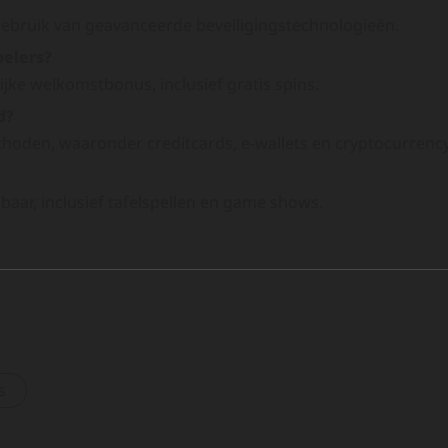
t gebruik van geavanceerde beveiligingstechnologieën.
pelers?
jke welkomstbonus, inclusief gratis spins.
d?
thoden, waaronder creditcards, e-wallets en cryptocurrency
ikbaar, inclusief tafelspellen en game shows.
s