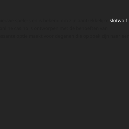
nieuwe spelers en is bekend om zijn aantrekkelijke
slotwolf
 online casino is ontworpen met de behoeften van
essante optie maakt voor degenen die op zoek zijn naar ee