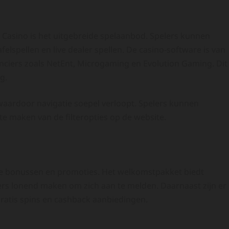
Casino is het uitgebreide spelaanbod. Spelers kunnen
elspellen en live dealer spellen. De casino-software is van
ciers zoals NetEnt, Microgaming en Evolution Gaming. Dit
g.
 waardoor navigatie soepel verloopt. Spelers kunnen
te maken van de filteropties op de website.
le bonussen en promoties. Het welkomstpakket biedt
ers lonend maken om zich aan te melden. Daarnaast zijn er
ratis spins en cashback aanbiedingen.