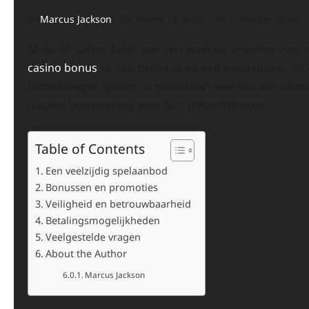
Marcus Jackson
Maret 13, 2026
2 minutes read
Slotwolf Casino biedt een verrassende ervaring voor 
casino bonus
en een breed scala aan spelaanbod. Dit
hedendaagse spelers in gedachten, wat het een inter
nieuwe bestemming voor hun gokactiviteiten.
Table of Contents
Een veelzijdig spelaanbod
Bonussen en promoties
Veiligheid en betrouwbaarheid
Betalingsmogelijkheden
Veelgestelde vragen
About the Author
Marcus Jackson