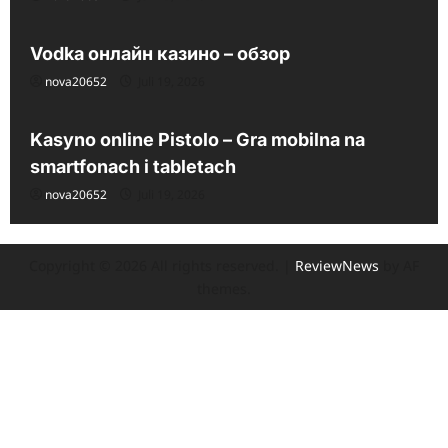
Vodka онлайн казино – обзор
nova20652
Juli 19, 2026
My Blog
Kasyno online Pistolo – Gra mobilna na
smartfonach i tabletach
nova20652
Juli 19, 2026
Copyright © 2026 All rights reserved.
|
ReviewNews
by AF
themes.