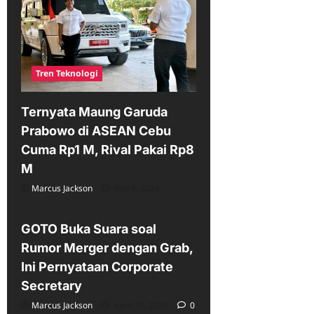
Tren Teknologi
Ternyata Maung Garuda
Prabowo di ASEAN Cebu
Cuma Rp1 M, Rival Pakai Rp8
M
Marcus Jackson
Mei 9, 2026
Tren Teknologi
GOTO Buka Suara soal
Rumor Merger dengan Grab,
Ini Pernyataan Corporate
Secretary
Marcus Jackson
April 10, 2026
0
Tren Teknologi