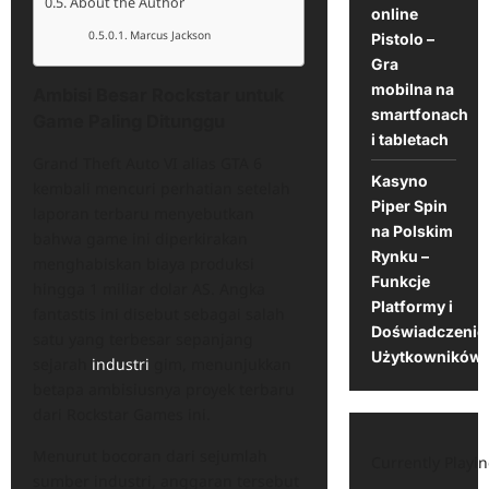
About the Author
online
Marcus Jackson
Pistolo –
Gra
mobilna na
Ambisi Besar Rockstar untuk
smartfonach
Game Paling Ditunggu
i tabletach
Grand Theft Auto VI alias GTA 6
Kasyno
kembali mencuri perhatian setelah
Piper Spin
laporan terbaru menyebutkan
na Polskim
bahwa game ini diperkirakan
Rynku –
menghabiskan biaya produksi
Funkcje
hingga 1 miliar dolar AS. Angka
Platformy i
fantastis ini disebut sebagai salah
Doświadczenie
satu yang terbesar sepanjang
Użytkowników
sejarah
industri
gim, menunjukkan
betapa ambisiusnya proyek terbaru
dari Rockstar Games ini.
Menurut bocoran dari sejumlah
Currently Playin
sumber industri, anggaran tersebut