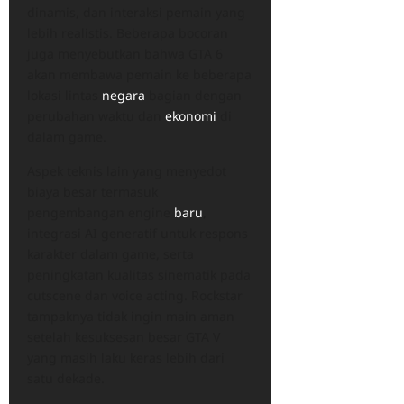
dinamis, dan interaksi pemain yang
lebih realistis. Beberapa bocoran
juga menyebutkan bahwa GTA 6
akan membawa pemain ke beberapa
lokasi lintas
negara
bagian dengan
perubahan waktu dan
ekonomi
di
dalam game.
Aspek teknis lain yang menyedot
biaya besar termasuk
pengembangan engine
baru
,
integrasi AI generatif untuk respons
karakter dalam game, serta
peningkatan kualitas sinematik pada
cutscene dan voice acting. Rockstar
tampaknya tidak ingin main aman
setelah kesuksesan besar GTA V
yang masih laku keras lebih dari
satu dekade.