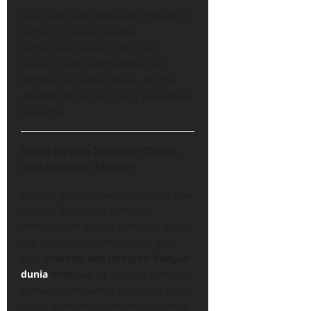
Sejumlah pakar teknologi menyebut
bahwa ini bukan sekadar
pertunjukan visual, tapi ujian
kecanggihan sistem kontrol AI,
pembacaan tempo musik, hingga
adaptasi terhadap ruang fisik secara
real-time.
Masa Depan Semakin Dekat,
dan Semakin Menari
Dengan pengenalan robot yang bisa
menari, Elon Musk kembali
menegaskan bahwa teknologi bukan
lagi soal fungsi semata, tapi juga
soal
interaksi dan integrasi dengan
dunia
manusia
. Apakah ini pertanda
bahwa dalam waktu dekat kita akan
hidup berdampingan dengan robot