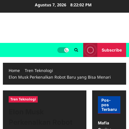
Skip
Agustus 7, 2026
8:22:03 PM
to
content
kevindiks – Blog Pribadi
Bebas Lepas Pantas
Subscribe
Home
Tren Teknologi
Elon Musk Perkenalkan Robot Baru yang Bisa Menari
Tren Teknologi
Pos-
pos
Terbaru
Elon Musk
Perkenalkan Robot
Mafia