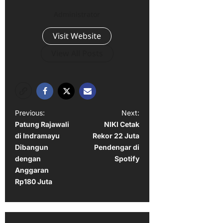
Administrator
Visit Website
View All Posts
P
Previous:
Next:
Patung Rajawali
NIKI Cetak
o
di Indramayu
Rekor 22 Juta
s
Dibangun
Pendengar di
t
dengan
Spotify
Anggaran
n
Rp180 Juta
a
v
i