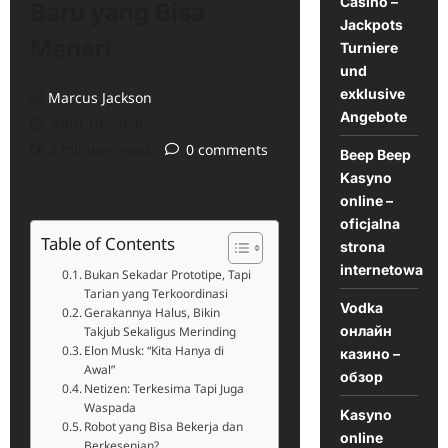
Casino –
Baru yang Bisa
Jackpots
Menari
Turniere
und
exklusive
Marcus Jackson
Angebote
April 10, 2026
3 minutes read
0 comments
Beep Beep
Kasyno
online –
oficjalna
Table of Contents
strona
internetowa
Bukan Sekadar Prototipe, Tapi
Tarian yang Terkoordinasi
Vodka
Gerakannya Halus, Bikin
онлайн
Takjub Sekaligus Merinding
Elon Musk: “Kita Hanya di
казино –
Awal”
обзор
Netizen: Terkesima Tapi Juga
Waspada
Kasyno
Robot yang Bisa Bekerja dan
online
Berkesenian?