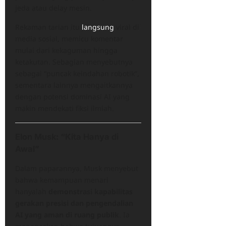
jeda atau delay mesin.
Rekaman tarian itu
langsung
viral di
media sosial, memicu komentar
mulai dari kekaguman hingga
ketakutan. Sebagian menyebutnya
sebagai “puncak keindahan robotik”,
sementara lainnya mengaitkannya
dengan potensi dominasi AI yang
makin mendekati fiksi ilmiah.
Elon Musk: “Kita Hanya di
Awal”
Dalam paparannya, Musk menyebut
bahwa kemampuan menari
hanyalah
demonstrasi kapabilitas
gerakan presisi dan pengendalian
AI yang aman di ruang publik
. Ia