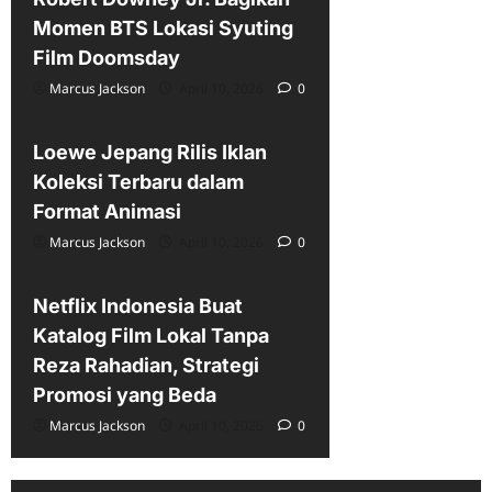
Momen BTS Lokasi Syuting
Film Doomsday
Marcus Jackson
April 10, 2026
0
Komunitas Kreatif
Loewe Jepang Rilis Iklan
Koleksi Terbaru dalam
Format Animasi
Marcus Jackson
April 10, 2026
0
Komunitas Kreatif
Netflix Indonesia Buat
Katalog Film Lokal Tanpa
Reza Rahadian, Strategi
Promosi yang Beda
Marcus Jackson
April 10, 2026
0