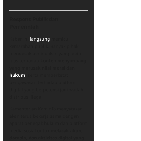
Respons Publik dan
Pemerintah
Kabar ini
langsung
memicu
kemarahan publik. Banyak pihak
mendesak penindakan yang lebih
luas terhadap
konten menyimpang
yang merusak nilai moral dan
hukum
, serta memperketat
pengawasan terhadap platform
digital yang berpotensi jadi wadah
distribusi ilegal.
Kementerian Kominfo menyatakan
akan terus bekerja sama dengan
aparat penegak hukum dan platform
media sosial untuk
melacak akun,
domain, dan aktivitas digital yang