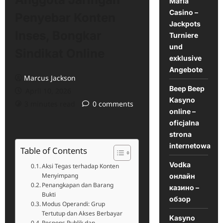
Mafia
Casino –
Penyebar Konten
Jackpots
Inses, Bongkar
Turniere
und
Sindikat Online
exklusive
Angebote
Marcus Jackson
Beep Beep
April 10, 2026
Kasyno
3 minutes read
0 comments
online –
oficjalna
strona
internetowa
Table of Contents
Vodka
Aksi Tegas terhadap Konten
Menyimpang
онлайн
Penangkapan dan Barang
казино –
Bukti
обзор
Modus Operandi: Grup
Tertutup dan Akses Berbayar
Kasyno
Respons Publik dan