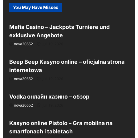
You May Have Missed
My Blog
Mafia Casino – Jackpots Turniere und
exklusive Angebote
nova20652
Juli 19, 2026
My Blog
Beep Beep Kasyno online – oficjalna strona
internetowa
nova20652
Juli 19, 2026
My Blog
Vodka онлайн казино – обзор
nova20652
Juli 19, 2026
My Blog
Kasyno online Pistolo – Gra mobilna na
smartfonach i tabletach