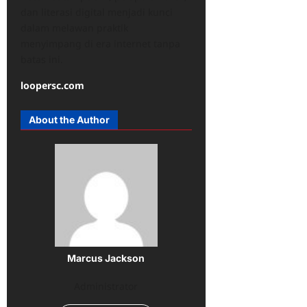
dan literasi digital menjadi kunci
dalam melawan praktik
menyimpang di era internet tanpa
batas ini.
loopersc.com
About the Author
Marcus Jackson
Administrator