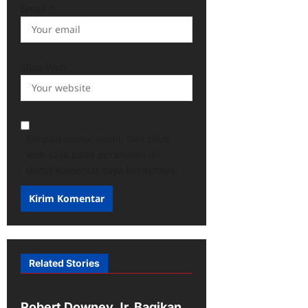
Email
*
Situs Web
Simpan nama, email, dan situs
web saya pada peramban ini
untuk komentar saya berikutnya.
Related Stories
Komunitas Kreatif
Robert Downey Jr. Bagikan