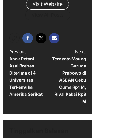
Visit Website
View All Posts
P
Previous:
Next:
Anak Petani
Ternyata Maung
o
Asal Brebes
Garuda
s
Diterima di 4
Prabowo di
t
Universitas
ASEAN Cebu
Terkemuka
Cuma Rp1 M,
n
Amerika Serikat
Rival Pakai Rp8
a
M
v
i
g
Tinggalkan Balasan